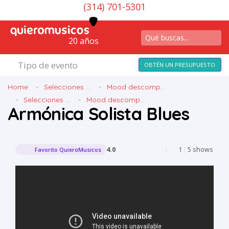
(314) 701-5301
20 años
Tipo de evento
OBTÉN UN PRESUPUESTO
Home
Selecciones ...
Mood descomp...
Selecciones ...
Mood descomp...
Armónica Solista Blues
4.0
|
1
|
5 shows
Favorito QuieroMusicos