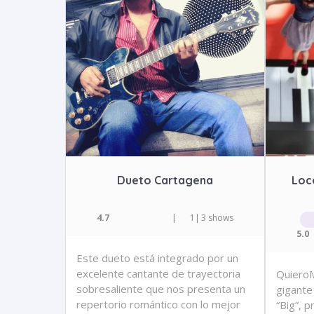
Dueto Cartagena
Loc
4.7
|
1
|
3 shows
5.0
Este dueto está integrado por un
excelente cantante de trayectoria
QuieroM
sobresaliente que nos presenta un
gigante 
repertorio romántico con lo mejor
“Big”, 