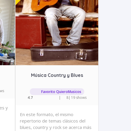
Música Country y Blues
ows
Favorito QuieroMusicos
4.7
|
8
|
19 shows
es y
En este formato, el mismo
repertorio de temas clásicos del
blues, country y rock se acerca más