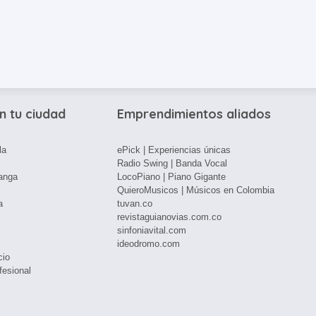
n tu ciudad
Emprendimientos aliados
la
ePick | Experiencias únicas
Radio Swing | Banda Vocal
anga
LocoPiano | Piano Gigante
QuieroMusicos | Músicos en Colombia
a
tuvan.co
revistaguianovias.com.co
sinfoniavital.com
ideodromo.com
cio
fesional