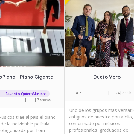
oPiano - Piano Gigante
Dueto Vero
4.7
|
24
|
83 sh
Favorito QuieroMusicos
|
1
|
7 shows
Uno de los grupos más versátil
antiguos de nuestro portafolio,
usicos trae al país el piano
conformado por músicos
de la inolvidable película
profesionales, graduados de
protagonizada por Tom