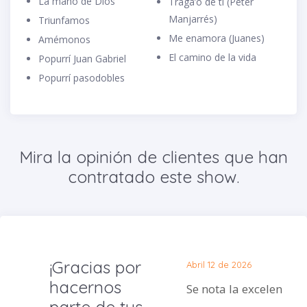
La mano de Dios
Traga’o de ti (Peter
Manjarrés)
Triunfamos
Me enamora (Juanes)
Amémonos
El camino de la vida
Popurrí Juan Gabriel
Popurrí pasodobles
Mira la opinión de clientes que han
contratado este show.
¡Gracias por
Abril 12 de 2026
hacernos
Se nota la excelencia.
parte de tus