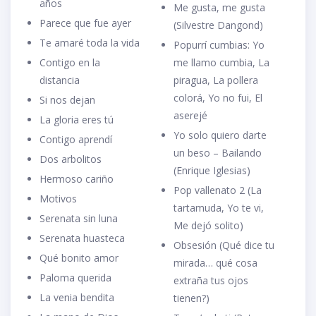
años
Me gusta, me gusta
Parece que fue ayer
(Silvestre Dangond)
Te amaré toda la vida
Popurrí cumbias: Yo
Contigo en la
me llamo cumbia, La
distancia
piragua, La pollera
colorá, Yo no fui, El
Si nos dejan
aserejé
La gloria eres tú
Yo solo quiero darte
Contigo aprendí
un beso – Bailando
Dos arbolitos
(Enrique Iglesias)
Hermoso cariño
Pop vallenato 2 (La
Motivos
tartamuda, Yo te vi,
Serenata sin luna
Me dejó solito)
Serenata huasteca
Obsesión (Qué dice tu
Qué bonito amor
mirada… qué cosa
Paloma querida
extraña tus ojos
La venia bendita
tienen?)