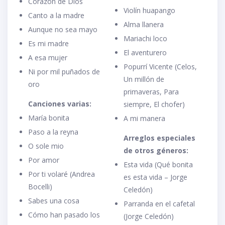
Corazón de Dios
Violín huapango
Canto a la madre
Alma llanera
Aunque no sea mayo
Mariachi loco
Es mi madre
El aventurero
A esa mujer
Popurrí Vicente (Celos,
Ni por mil puñados de
Un millón de
oro
primaveras, Para
Canciones varias:
siempre, El chofer)
María bonita
A mi manera
Paso a la reyna
Arreglos especiales
O sole mio
de otros géneros:
Por amor
Esta vida (Qué bonita
Por ti volaré (Andrea
es esta vida – Jorge
Bocelli)
Celedón)
Sabes una cosa
Parranda en el cafetal
Cómo han pasado los
(Jorge Celedón)