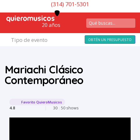
(314) 701-5301
20 años
Tipo de evento
OBTÉN UN PRESUPUESTO
Mariachi Clásico
Contemporáneo
Favorito QuieroMusicos
4.8
|
30
|
50 shows