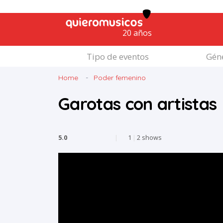
20 años
Tipo de eventos
Géne
Home
Poder femenino
Garotas con artistas
5.0
|
1
|
2 shows