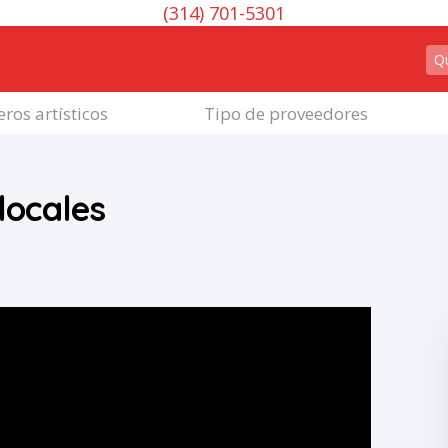
(314) 701-5301
ros artísticos
Tipo de proveedores
 locales