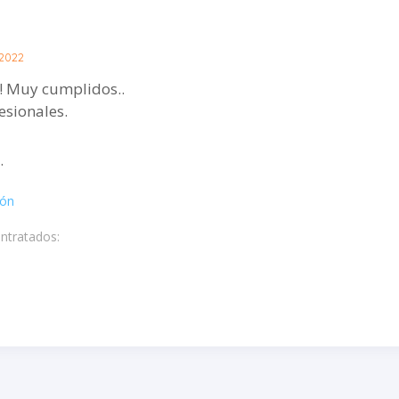
2022
! Muy cumplidos..
sionales.
.
bón
ontratados: