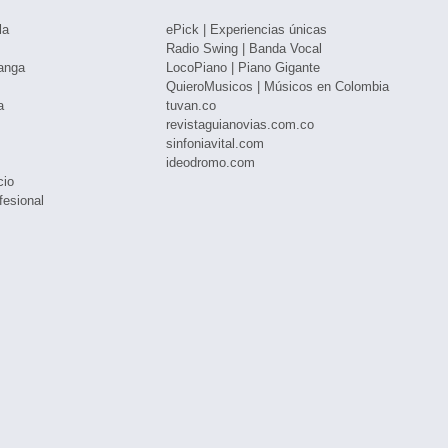
la
ePick | Experiencias únicas
Radio Swing | Banda Vocal
anga
LocoPiano | Piano Gigante
QuieroMusicos | Músicos en Colombia
a
tuvan.co
revistaguianovias.com.co
sinfoniavital.com
ideodromo.com
cio
fesional