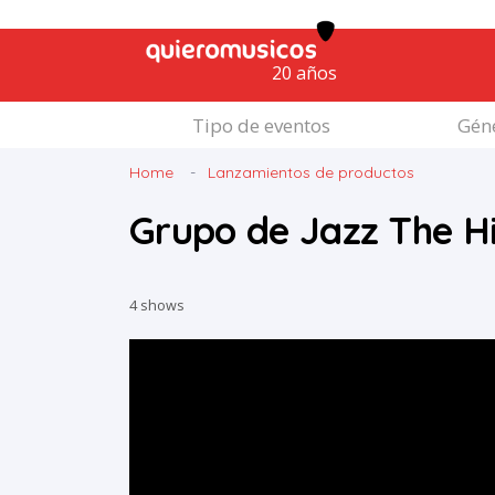
20 años
Tipo de eventos
Géne
Home
Lanzamientos de productos
Grupo de Jazz The H
4 shows