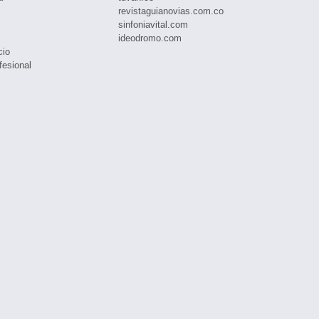
revistaguianovias.com.co
sinfoniavital.com
ideodromo.com
cio
fesional