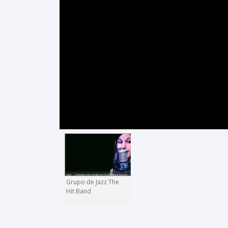
Grupo de Jazz The
Hit Band