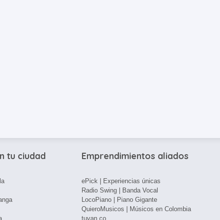
n tu ciudad
Emprendimientos aliados
la
ePick | Experiencias únicas
Radio Swing | Banda Vocal
anga
LocoPiano | Piano Gigante
QuieroMusicos | Músicos en Colombia
a
tuvan.co