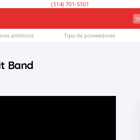
(314) 701-5301
ros artísticos
Tipo de proveedores
it Band