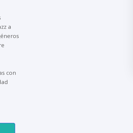
s
azz a
géneros
re
as con
dad