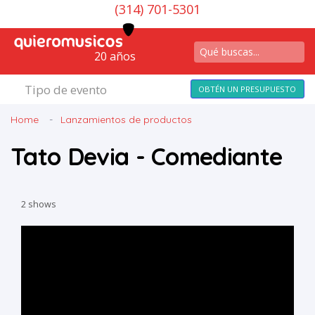
(314) 701-5301
20 años
Tipo de evento
OBTÉN UN PRESUPUESTO
Home
Lanzamientos de productos
Tato Devia - Comediante
2 shows